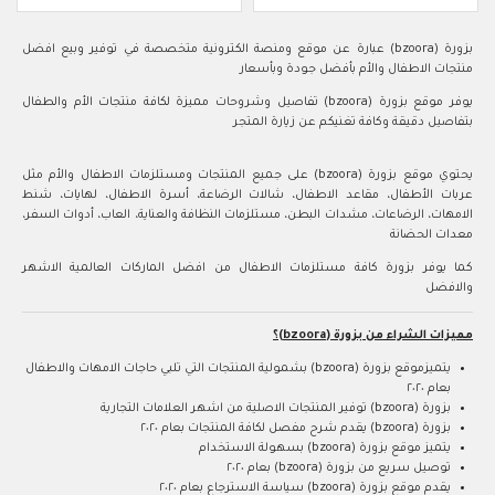
بزورة (bzoora) عبارة عن موقع ومنصة الكترونية متخصصة في توفير وبيع افضل
منتجات الاطفال والأم بأفضل جودة وبأسعار
يوفر موقع بزورة (bzoora) تفاصيل وشروحات مميزة لكافة منتجات الأم والطفال
بتفاصيل دقيقة وكافة تغنيكم عن زيارة المتجر
يحتوي موقع بزورة (bzoora) على جميع المنتجات ومستلزمات الاطفال والأم مثل
عربات الأطفال، مقاعد الاطفال، شالات الرضاعة، أسرة الاطفال، لهايات، شنط
الامهات، الرضاعات، مشدات البطن، مستلزمات النظافة والعناية، العاب، أدوات السفر،
معدات الحضانة
كما يوفر بزورة كافة مستلزمات الاطفال من افضل الماركات العالمية الاشهر
والافضل
مميزات الشراء من بزورة (bzoora)؟
يتميزموقع بزورة (bzoora) بشمولية المنتجات التي تلبي حاجات الامهات والاطفال
بعام ٢٠٢٠
بزورة (bzoora) توفير المنتجات الاصلية من اشهر العلامات التجارية
بزورة (bzoora) يقدم شرح مفصل لكافة المنتجات بعام ٢٠٢٠
يتميز موقع بزورة (bzoora) بسهولة الاستخدام
توصيل سريع من بزورة (bzoora) بعام ٢٠٢٠
يقدم موقع بزورة (bzoora) سياسة الاسترجاع بعام ٢٠٢٠