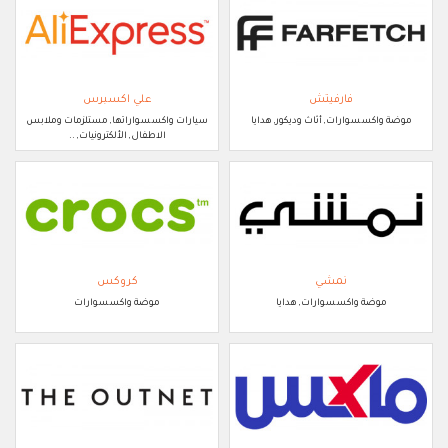
فارفيتش
علي اكسبرس
موضة واكسسوارات, أثاث وديكور, هدايا
سيارات واكسسواراتها, مستلزمات وملابس
الاطفال, الألكترونيات, ..
نمشي
كروكس
موضة واكسسوارات, هدايا
موضة واكسسوارات