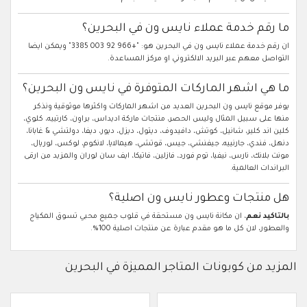
ما رقم خدمة عملاء نايس ون في البحرين؟
ان رقم خدمة عملاء نايس ون في البحرين هو: "+966 92 003 3385" ويمكن ايضا
التواصل معهم عبر البريد الالكتروني او مركز المساعدة.
ما هي اشهر الماركات المتوفرة في نايس ون البحرين؟
يوفر موقع نايس ون البحرين العديد من اشهر الماركات واكثرها موثوقية ونذكر
منها على سبيل المثال وليس الحصر، منتجات ماركة اديداس، براون، كارتييه، كلوي،
كلين اند كلير، شانيل، كوتش، دافيدوف، ديتول، ديزل، ديور، ديفا، دولتشي & غابانا،
دنهل، فندي، جارنييه، جيفنشي، جيس، قوتشي، هيمالايا، لانكوم، لوكس، لوريال،
مونت بلانك، نارس، نيفيا، توم فورد، فازلين، فاتيكا، ايف سان لوران والمزيد من ارقى
البراندات العالمية.
هل منتجات وعطور نايس ون اصلية؟
بالتاكيد نعم
، ان مكانة نايس ون مستحقة في قلوب جميع محبي تسوق المكياج
والعطور، لان كل ما هو مقدم عبارة عن منتجات اصلية 100%.
المزيد من كوبونات المتاجر المميزة في البحرين