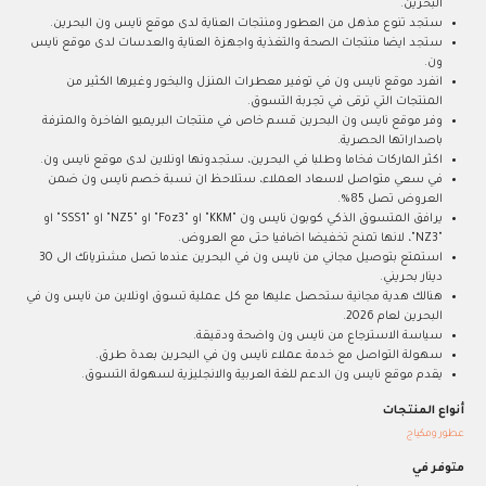
البحرين.
ستجد تنوع مذهل من العطور ومنتجات العناية لدى موقع نايس ون البحرين.
ستجد ايضا منتجات الصحة والتغذية واجهزة العناية والعدسات لدى موقع نايس
ون.
انفرد موقع نايس ون في توفير معطرات المنزل والبخور وغيرها الكثير من
المنتجات التي ترقى في تجربة التسوق.
وفر موقع نايس ون البحرين قسم خاص في منتجات البريميو الفاخرة والمترفة
باصداراتها الحصرية.
اكثر الماركات فخاما وطلبا في البحرين، ستجدونها اونلاين لدى موقع نايس ون.
في سعي متواصل لاسعاد العملاء، ستلاحظ ان نسبة خصم نايس ون ضمن
العروض تصل 85%.
يرافق المتسوق الذكي كوبون نايس ون "KKM" او "Foz3" او "NZ5" او "SSS1" او
"NZ3"، لانها تمنح تخفيضا اضافيا حتى مع العروض.
استمتع بتوصيل مجاني من نايس ون في البحرين عندما تصل مشترياتك الى 30
دينار بحريني.
هنالك هدية مجانية ستحصل عليها مع كل عملية تسوق اونلاين من نايس ون في
البحرين لعام 2026.
سياسة الاسترجاع من نايس ون واضحة ودقيقة.
سهولة التواصل مع خدمة عملاء نايس ون في البحرين بعدة طرق.
يقدم موقع نايس ون الدعم للغة العربية والانجليزية لسهولة التسوق.
أنواع المنتجات
عطور ومكياج
متوفر في