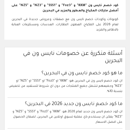
كود خصم نايس ون "KKM" و "Foz3" و "SSS1" و "NZ3" و "NZ5" على
أفضل ماركات المكياج والعطور والمزيد في البحرين
كوبونات وكودات خصم نايس ون مع صفقات وعروض جديدة في البحرين
لعام 2026 على المكياج، العطور، النظارات، العدسات ومستلزمات العناية
بالاظافر والمزيد
أسئلة متكررة عن خصومات نايس ون في
البحرين
ما هو كود خصم نايس ون في البحرين؟
ان كود خصم نايس ون في البحرين هو: "KKM" او "Foz3" او "SSS1" او "NZ5" او
"NZ3" وجميعهم تشمل جميع المنتجات من دون اي شروط لتستفيد من تخفيض
بنسبة 10%.
ما كود خصم نايس ون جديد 2026 في البحرين؟
ان كود خصم نايس ون جديد لعام 2026 هو: "KKM" و "Foz3" و "SSS1" و "NZ5" و
"NZ3" يمكن ان يستخدم باي عملية تسوق اونلاين في البحرين، لضمان الحصول
على افضل الاسعار.