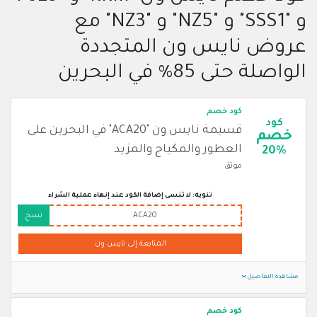
و "SSS1" و "NZ5" و "NZ3" مع
عروض نايس ون المتجددة
الواصلة حتى 85% في البحرين
كود خصم
كود
قسيمة نايس ون "ACA20" في البحرين على
خصم
العطور والمكياج والمزيد
20%
موثق
تنويه: لا تنسى إضافة الكود عند إنهاء عملية الشراء
ACA20
نسخ
المتابعة إلى نايس ون
مشاهدة التفاصيل
كود خصم