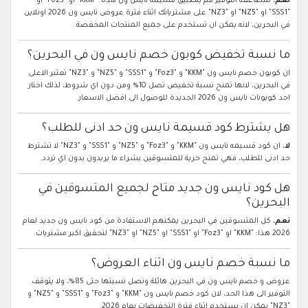
نعم
، لمضاعفة التوفير قم بتطبيق قسيمه نايس ون هذه: "KKM" او "Foz3" او
"SSS1" او "NZ5" او "NZ3" على مشترياتك اثناء فترة عروض نايس ون 2026 اونلاين
في البحرين، لانه يمكن ان تستخدم على جميع المنتجات المخفضة.
ما نسبة تخفيض كوبون خصم نايس ون في البحرين؟
ان كوبون خصم نايس ون "KKM" و "Foz3" و "SSS1" و "NZ5" و "NZ3" تعتبر الاعلى
في البحرين، لانها تمنح نسبة تخفيض تصل 10% ومن دون اي شروط، لذلك اختار
احد كوبونات نايس ون 2026 الجديدة للوصول الى افضل الاسعار.
هل يشترط كود قسيمة نايس ون حد ادنى للطلب؟
لا
، ان كود قسيمه نايس ون "KKM" و "Foz3" و "NZ5" و "SSS1" و "NZ3" لا تشترط
حد ادنى للطلب، فهي تمنح حرية للمتسوقين بشراء ما يريدون بدون اي تردد.
هل كود نايس ون جديد متاح لجميع المتسوقين في
البحرين؟
نعم
، كل المتسوقين في البحرين يمكنهم الاستفادة من كود نايس ون جديد لعام
2026 هذا: "KKM" او "Foz3" او "SSS1" او "NZ5" او "NZ3" لتحقيق اكبر مشتريات.
ما نسبة خصم نايس ون اثناء العروض؟
عروض و خصم نايس ون في البحرين هائلة وتصل نسبتها حتى 85%، ولا يتوقف
التوفير الى هذا الحد، لان كود خصم نايس ون "KKM" و "Foz3" و "SSS1" و "NZ5" و
"NZ3" يمكن ان يستخدم اثناء فترة التخفيضات بعام 2026.