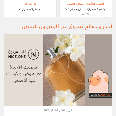
ماكس فاشون / سيتي ماكس
ذا اوت نت
موضة واكسسوارات, عطور ومكياج, أثاث
موضة واكسسوارات
وديكور
أخبار ونصائح تسوق عن نايس ون البحرين
تاريخ النشر:
24 أيار, 2026