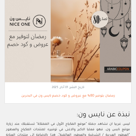
تاريخ النشر:
01 آذار, 2025
رمضان بتوفير 80% مع عروض و كود خصم نايس ون في البحرين
نبذة عن نايس ون:
ليس غريبا ان نشاهد جملة "موقع المكياج الأول في المملكة" تستقبلك عند زيارة
موقع نايس ون، فهو فعليا الاكبر والاغنى في توفيره لمنتجات المكياج والعطور
"العطور العربية / الشرقية والعطور العالمية"، هذا بالاضافة الى منتجات العناية