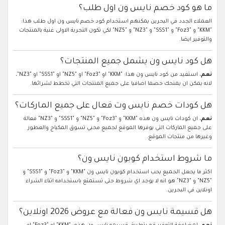
ما هو كود خصم نايس ون اول طلب؟
العملاء الجدد في البحرين يمكنهم استخدام كود خصم نايس ون اول طلب هذا:
"KKM" و "Foz3" و "SSS1" و "NZ3" و "NZ5" لكي تكون التجربة الاولى غنية بالمنتجات
والتوفير ايضا.
هل كود نايس ون يشمل جميع المنتجات؟
نعم
، استفيد من كود نايس ون هذا: "KKM" او "Foz3" او "NZ5" او "SSS1" او "NZ3"،
لانه يمكن ان يمنحك خصما اضافيا على جميع المنتجات التي تخطط لشرائها.
هل كودات خصم نايس وت فعال على جميع الماركات؟
نعم
، ان كودات نايس ون هذه "KKM" و "Foz3" و "NZ5" و "SSS1" و "NZ3" فعالة
على جميع الماركات التي يوفرها الموقع لجميع محبي تسوق المكياج والعطور
وغيرها من منتجات الموقع.
ما شروط استخدام كوبون نايس ون؟
اكثر ما يجعل الجميع يحب استخدام كوبون نايس ون "KKM" و "Foz3" و "SSS1" و
"NZ5" و "NZ3" هو انه لا يوجد اي شروط حتى تستمتع باستخدامه اثناء الشراء
اونلاين في البحرين.
هل قسيمة نايس ون فعالة مع عروض 2026 اونلاين؟