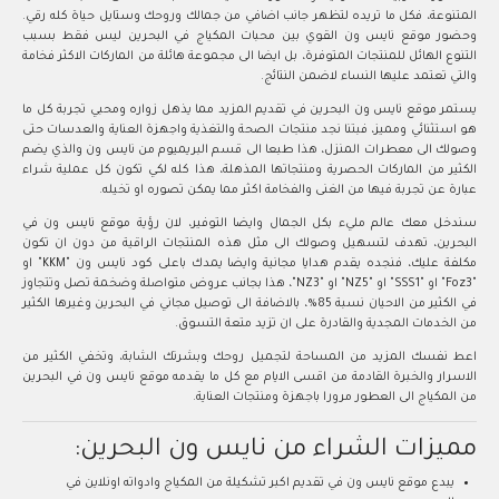
المتنوعة، فكل ما تريده لتظهر جانب اضافي من جمالك وروحك وستايل حياة كله رقي.
وحضور موقع نايس ون القوي بين محبات المكياج في البحرين ليس فقط بسبب
التنوع الهائل للمنتجات المتوفرة، بل ايضا الى مجموعة هائلة من الماركات الاكثر فخامة
والتي تعتمد عليها النساء لاضمن النتائج.
يستمر موقع نايس ون البحرين في تقديم المزيد مما يذهل زواره ومحبي تجربة كل ما
هو استثنائي ومميز، فبتنا نجد منتجات الصحة والتغذية واجهزة العناية والعدسات حتى
وصولك الى معطرات المنزل، هذا طبعا الى قسم البريميوم من نايس ون والذي يضم
الكثير من الماركات الحصرية ومنتجاتها المذهلة، هذا كله لكي تكون كل عملية شراء
عبارة عن تجربة فيها من الغنى والفخامة اكثر مما يمكن تصوره او تخيله.
سندخل معك عالم مليء بكل الجمال وايضا التوفير، لان رؤية موقع نايس ون في
البحرين، تهدف لتسهيل وصولك الى مثل هذه المنتجات الراقية من دون ان تكون
مكلفة عليك، فنجده يقدم هدايا مجانية وايضا يمدك باعلى كود نايس ون "KKM" او
"Foz3" او "SSS1" او "NZ5" او "NZ3"، هذا بجانب عروض متواصلة وضخمة تصل وتتجاوز
في الكثير من الاحيان نسبة 85%، بالاضافة الى توصيل مجاني في البحرين وغيرها الكثير
من الخدمات المجدية والقادرة على ان تزيد متعة التسوق.
اعط نفسك المزيد من المساحة لتجميل روحك وبشرتك الشابة، وتخفي الكثير من
الاسرار والخبرة القادمة من اقسى الايام مع كل ما يقدمه موقع نايس ون في البحرين
من المكياج الى العطور مرورا باجهزة ومنتجات العناية.
مميزات الشراء من نايس ون البحرين:
يبدع موقع نايس ون في تقديم اكبر تشكيلة من المكياج وادواته اونلاين في