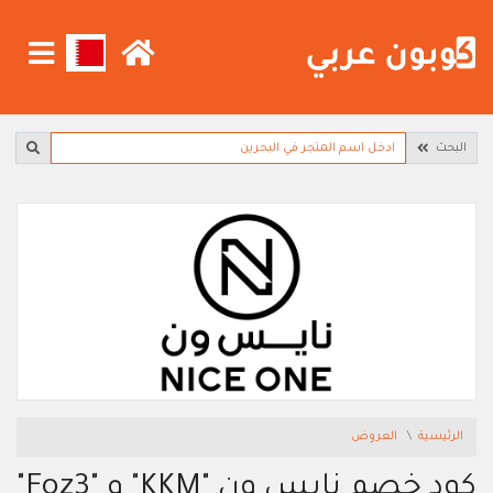
البحث
الرئيسية
العروض
كود خصم نايس ون "KKM" و "Foz3"