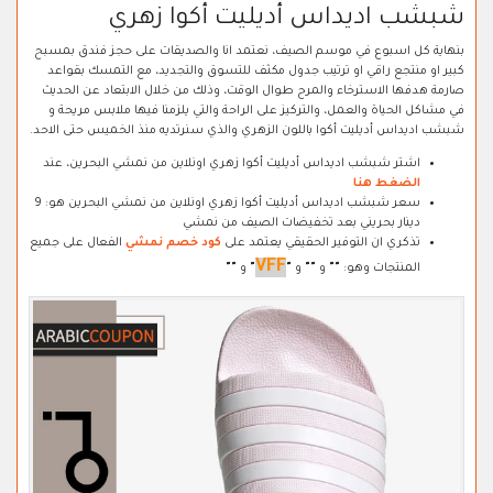
شبشب اديداس أديليت أكوا زهري
بنهاية كل اسبوع في موسم الصيف، نعتمد انا والصديقات على حجز فندق بمسبح
كبير او منتجع راقي او ترتيب جدول مكثف للتسوق والتجديد، مع التمسك بقواعد
صارمة هدفها الاسترخاء والمرح طوال الوقت، وذلك من خلال الابتعاد عن الحديث
في مشاكل الحياة والعمل، والتركيز على الراحة والتي يلزمنا فيها ملابس مريحة و
شبشب اديداس أديليت أكوا باللون الزهري والذي سنرتديه منذ الخميس حتى الاحد.
اشتر شبشب اديداس أديليت أكوا زهري اونلاين من نمشي البحرين، عند
الضغط هنا
سعر شبشب اديداس أديليت أكوا زهري اونلاين من نمشي البحرين هو: 9
دينار بحريني بعد تخفيضات الصيف من نمشي
تذكري ان التوفير الحقيقي يعتمد على
كود خصم نمشي
الفعال على جميع
VFF
المنتجات وهو:
"
"
و
"
"
و
"
"
و
"
"