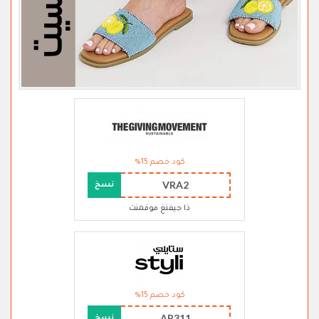
كود خصم 15%
VRA2
نسخ
ذا جيفنغ موفمنت
كود خصم 15%
AR311
نسخ