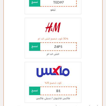
TED97
نسخ
تيمو
30% كود خصم اتش اند ام
Z6P5
نسخ
اتش اند ام
كود خصم 15%
B1
نسخ
ماكس فاشون / سيتي ماكس