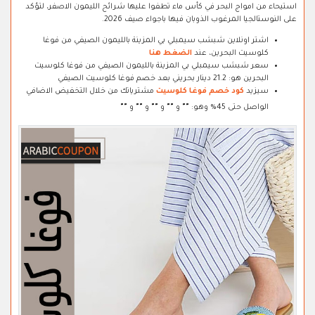
استيحاء من امواج البحر في كأس ماء تطفوا عليها شرائح الليمون الاصفر، لتؤكد
على النوستالجيا المرغوب الذوبان فيها باجواء صيف 2026.
اشتر اونلاين شبشب سيمبلي بي المزينة بالليمون الصيفي من فوغا
كلوسيت البحرين، عند
الضغط هنا
سعر شبشب سيمبلي بي المزينة بالليمون الصيفي من فوغا كلوسيت
البحرين هو: 21.2 دينار بحريني بعد خصم فوغا كلوسيت الصيفي
سيزيد
كود خصم فوغا كلوسيت
مشترياتك من خلال التخفيض الاضافي
الواصل حتى 45% وهو:
"
"
و
"
"
و
"
"
و
"
"
و
"
"