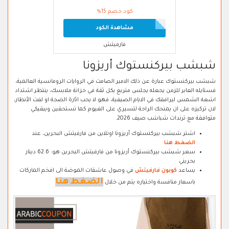
كود خصم 15%
مشاهدة الكود
فارفيتش
شبشب بيركنستوك أريزونا
شبشب بيركنستوك عبارة عن ذلك الامير الصامت في الروايات الرومانسية العالمية،
فستايله العابر للزمن يجعله يجلس متربع بكل ثقة في خزانة ملابسك، ينتظر اشتداد
اشعة الشمس ليرافقك في الايام الصيفية، فهو لا يحب اثارة الضجة او لفت الأنظار،
لان تركيزه على ان يمنحك الراحة لتسيري على الغيوم كما تستحقين ويبقيكي
متوافقة مع ترندات شباشب صيف 2026.
اشتر شبشب بيركنستوك أريزونا اونلاين من فارفيتش البحرين، عند
الضغط هنا
سعر شبشب بيركنستوك أريزونا من فارفيتش البحرين هو: 62.6 دينار
بحريني
يساعد
كوبون فارفيتش
في وصول عاشقات الموضة الى افخم الماركات
الضغط هنا
باسعار منافسة واختياره يتم من خلال