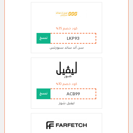
كود خصم 35%
LKP93
نسخ
سن أند ساند سبورتس
كود خصم 10%
ACB99
نسخ
ليفيل شوز