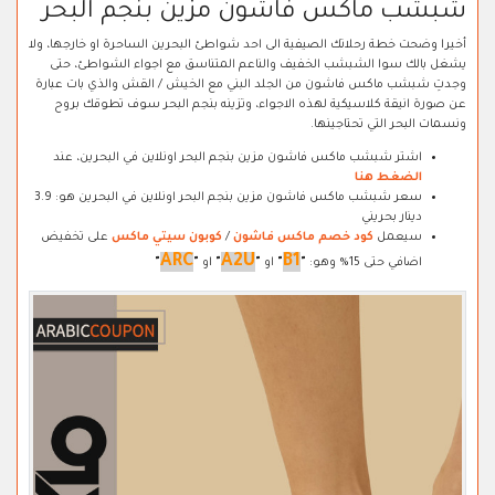
شبشب ماكس فاشون مزين بنجم البحر
أخيرا وضحت خطة رحلاتك الصيفية الى احد شواطئ البحرين الساحرة او خارجها، ولا
يشغل بالك سوا الشبشب الخفيف والناعم المتناسق مع اجواء الشواطئ، حتى
وجدتِ شبشب ماكس فاشون من الجلد البني مع الخيش / القش والذي بات عبارة
عن صورة انيقة كلاسيكية لهذه الاجواء، وتزينه بنجم البحر سوف تطوقك بروح
ونسمات البحر التي تحتاجينها.
اشتر شبشب ماكس فاشون مزين بنجم البحر اونلاين في البحرين، عند
الضغط هنا
سعر شبشب ماكس فاشون مزين بنجم البحر اونلاين في البحرين هو: 3.9
دينار بحريني
سيعمل
كود خصم ماكس فاشون
/
كوبون سيتي ماكس
على تخفيض
ARC
A2U
B1
اضافي حتى 15% وهو:
"
"
او
"
"
او
"
"