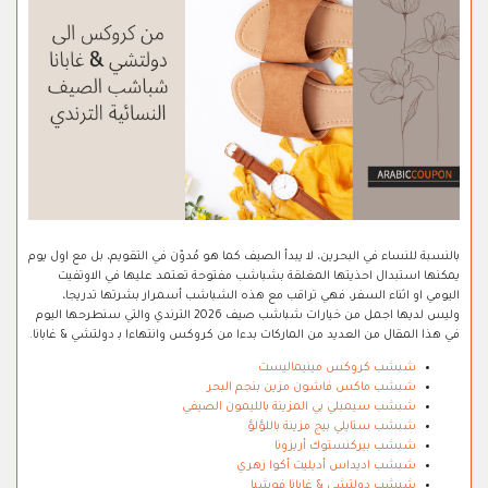
بالنسبة للنساء في البحرين، لا يبدأ الصيف كما هو مُدوّن في التقويم، بل مع اول يوم
يمكنها استبدال احذيتها المغلقة بشباشب مفتوحة تعتمد عليها في الاوتفيت
اليومي او اثناء السفر، فهي تراقب مع هذه الشباشب أسمرار بشرتها تدريجا،
وليس لديها اجمل من خيارات شباشب صيف 2026 الترندي والتي سنطرحها اليوم
في هذا المقال من العديد من الماركات بدءا من كروكس وانتهاءا بـ دولتشي & غابانا.
شبشب كروكس مينيماليست
شبشب ماكس فاشون مزين بنجم البحر
شبشب سيمبلي بي المزينة بالليمون الصيفي
شبشب ستايلي بيج مزينة باللؤلؤ
شبشب بيركنستوك أريزونا
شبشب اديداس أديليت أكوا زهري
شبشب دولتشي & غابانا فوشيا