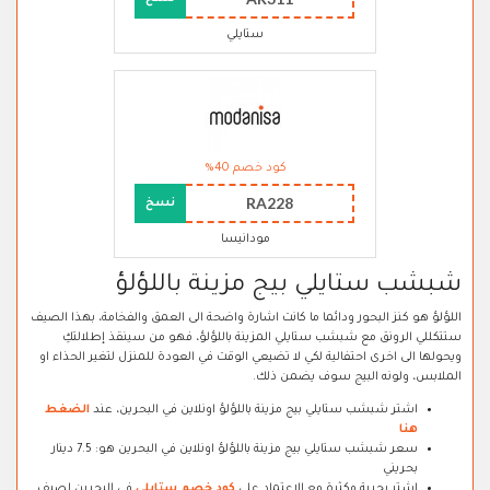
ستايلي
كود خصم 40%
RA228
نسخ
مودانيسا
شبشب ستايلي بيج مزينة باللؤلؤ
اللؤلؤ هو كنز البحور ودائما ما كانت اشارة واضحة الى العمق والفخامة، بهذا الصيف
ستتكللي الرونق مع شبشب ستايلي المزينة باللؤلؤ، فهو من سينقذ إطلالتكِ
ويحولها الى اخرى احتفالية لكي لا تضيعي الوقت في العودة للمنزل لتغير الحذاء او
الملابس، ولونه البيج سوف يضمن ذلك.
اشتر شبشب ستايلي بيج مزينة باللؤلؤ اونلاين في البحرين، عند
الضغط
هنا
سعر شبشب ستايلي بيج مزينة باللؤلؤ اونلاين في البحرين هو: 7.5 دينار
بحريني
اشترِ بحرية وكثرة مع الاعتماد على
كود خصم ستايلي
في البحرين لصيف