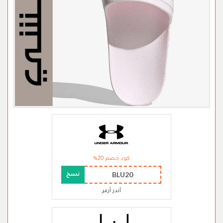
كود خصم 20%
BLU20
نسخ
أندر آرمر