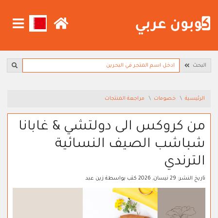
البحث
الرئيسية
خصومات
مراجعة المنتجات
من كروكس الى دولتشي & غابانا
شباشب الصيف النسائية
الترندي
تاريخ النشر:
29 نيسان, 2026
كتب بواسطة
زين عبد