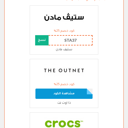
كود خصم 25%
STA37
نسخ
ستيف مادن
كود خصم 25%
مشاهدة الكود
ذا اوت نت