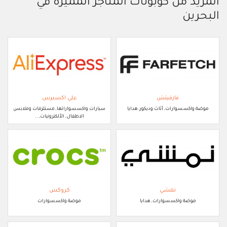
المزيد من كوبونات المتاجر المميزة في
البحرين
فارفيتش
علي اكسبرس
موضة واكسسوارات, أثاث وديكور, هدايا
سيارات واكسسواراتها, مستلزمات وملابس
الاطفال, الألكترونيات, ..
نمشي
كروكس
موضة واكسسوارات, هدايا
موضة واكسسوارات