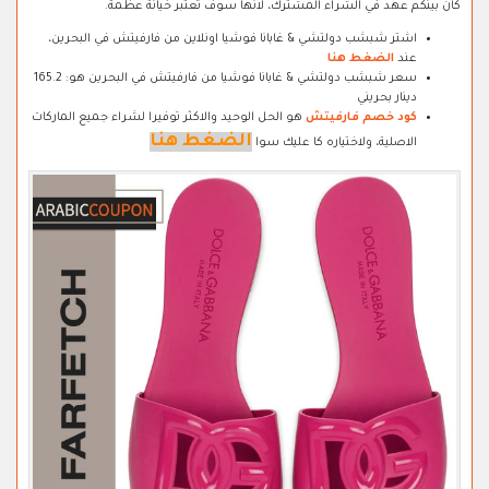
كان بينكم عهد في الشراء المشترك، لانها سوف تعتبر خيانة عظمة.
اشتر شبشب دولتشي & غابانا فوشيا اونلاين من فارفيتش في البحرين،
عند
الضغط هنا
سعر شبشب دولتشي & غابانا فوشيا من فارفيتش في البحرين هو: 165.2
دينار بحريني
كود خصم فارفيتش
هو الحل الوحيد والاكثر توفيرا لشراء جميع الماركات
الضغط هنا
الاصلية، ولاختياره كا عليك سوا