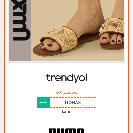
كود خصم 60%
NOHAX
نسخ
ترينديول