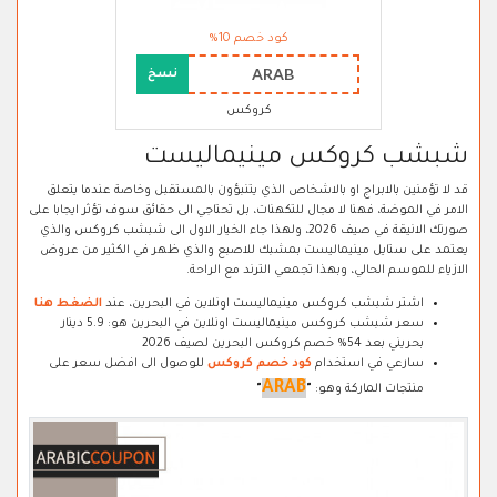
كود خصم 10%
ARAB
نسخ
كروكس
شبشب كروكس مينيماليست
قد لا تؤمنين بالابراج او بالاشخاص الذي يتنبؤون بالمستقبل وخاصة عندما يتعلق
الامر في الموضة، فهنا لا مجال للتكهنات، بل تحتاجي الى حقائق سوف تؤثر ايجابا على
صورتك الانيقة في صيف 2026، ولهذا جاء الخيار الاول الى شبشب كروكس والذي
يعتمد على ستايل مينيماليست بمشبك للاصبع والذي ظهر في الكثير من عروض
الازياء للموسم الحالي، وبهذا تجمعي الترند مع الراحة.
اشتر شبشب كروكس مينيماليست اونلاين في البحرين، عند
الضغط هنا
سعر شبشب كروكس مينيماليست اونلاين في البحرين هو: 5.9 دينار
بحريني بعد 54% خصم كروكس البحرين لصيف 2026
سارعي في استخدام
كود خصم كروكس
للوصول الى افضل سعر على
ARAB
منتجات الماركة وهو:
"
"