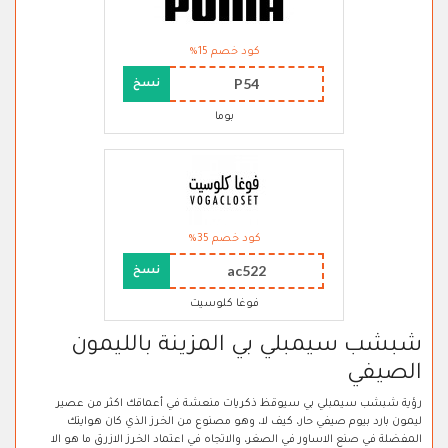
كود خصم 15%
P54
نسخ
بوما
كود خصم 35%
ac522
نسخ
فوغا كلوسيت
شبشب سيمبلي بي المزينة بالليمون
الصيفي
رؤية شبشب سيمبلي بي سيوقظ ذكريات منعشة في أعماقك اكثر من عصير
ليمون بارد بيوم صيفي حار، كيف لا، وهو مصنوع من الخرز الذي كان هوايتك
المفضلة في صنع الاساور في الصغر، والاتجاه في اعتماد الخرز الازرق ما هو الا