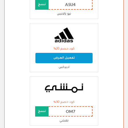
A5U4
نسخ
نيو بالانس
كود خصم 20%
تفعيل العرض
اديداس
كود خصم 30%
OM7
نسخ
نمشي