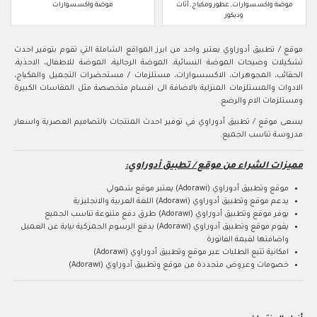
موضة واكسسوارات, عطور ومكياج, أثاث
موضة واكسسوارات
وديكور
موقع / تطبيق أدوراوي يعتبر واحد من ابرز المواقع الشاملة التي تقوم بتوفير احدث
تشكيلات وصيحات الموضة النسائية، الموضة الرجالية، الموضة للاطفال، الاحذية،
الحقائب، المجوهرات، الاكسسوارات، مستلزمات / مستحضرات التجميل والمكياج،
الادوات والمستلزمات المنزلية بالاضافة الى اقسام متخصصة مثل المقاسات الكبيرة
ومستلزمات الام والرضع.
يسعى موقع / تطبيق أدوراوي في توفير احدث المنتجات بالتصاميم العصرية واسعار
مدروسة تناسب الجميع.
مميزات الشراء من موقع / تطبيق أدوراوي:
موقع وتطبيق أدوراوي (Adorawi) يعتبر موقع شمولي
يدعم موقع وتطبيق أدوراوي (Adorawi) اللغة العربية والانجليزية
يوفر موقع وتطبيق أدوراوي (Adorawi) طرق دفع متنوعة تناسب الجميع
يقوم موقع وتطبيق أدوراوي (Adorawi) بدفع الرسوم الجمركية نيابة عن العميل
واضافتها لقيمة الفاتورة
امكانية تتبع الطلبات عبر موقع وتطبيق أدوراوي (Adorawi)
خصومات وعروض متجددة من موقع وتطبيق أدوراوي (Adorawi)