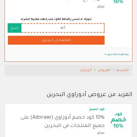
10%
موثق
تنويه: لا تنسى إضافة الكود عند إنهاء عملية الشراء
ac1
نسخ
المتابعة إلى أدوراوي
مشاهدة التفاصيل
الرئيسية
العروض
أدوراوي
المزيد من عروض أدوراوي البحرين
كود خصم
كود
10% كود خصم أدوراوي (Adorawi) على
خصم
جميع المنتجات في البحرين
10%
موثق