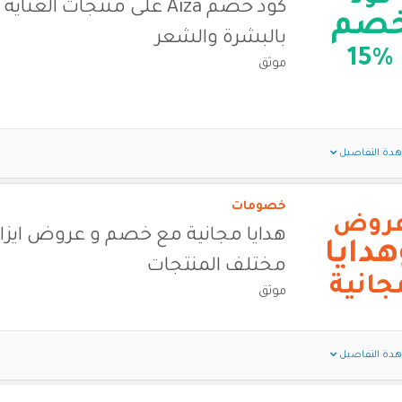
كود خصم Aiza على منتجات العناية
صم
بالبشرة والشعر
15%
موثق
دة التفاصيل
خصومات
روض
هدايا مجانية مع خصم و عروض ايزا 
هدايا
مختلف المنتجات
جانية
موثق
دة التفاصيل