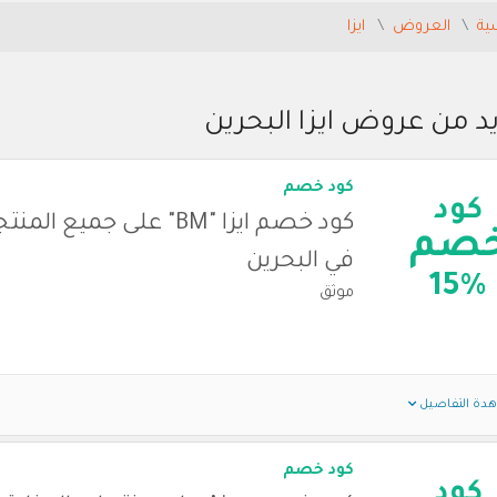
ية
العروض
ايزا
د من عروض ايزا البحرين
كود خصم
كود
كود خصم ايزا "BM" على جميع الم
صم
في البحرين
15%
موثق
دة التفاصيل
كود خصم
كود