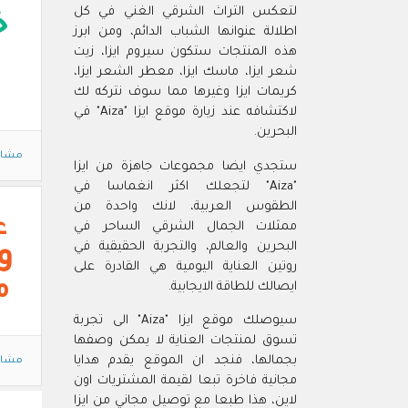
لتعكس التراث الشرقي الغني في كل
خ
اطلالة عنوانها الشباب الدائم، ومن ابرز
هذه المنتجات ستكون سيروم ايزا، زيت
شعر ايزا، ماسك ايزا، معطر الشعر ايزا،
كريمات ايزا وغيرها مما سوف نتركه لك
لاكتشافه عند زيارة موقع ايزا "Aiza" في
البحرين.
مشاه
ستجدي ايضا مجموعات جاهزة من ايزا
"Aiza" لتجعلك اكثر انغماسا في
الطقوس العربية، لانك واحدة من
ع
ممثلات الجمال الشرقي الساحر في
البحرين والعالم، والتجربة الحقيقية في
و
روتين العناية اليومية هي القادرة على
م
ايصالك للطاقة الايجابية.
سيوصلك موقع ايزا "Aiza" الى تجربة
تسوق لمنتجات العناية لا يمكن وصفها
بجمالها، فنجد ان الموقع يقدم هدايا
مشاه
مجانية فاخرة تبعا لقيمة المشتريات اون
لاين، هذا طبعا مع توصيل مجاني من ايزا