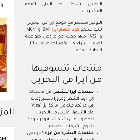
البحرين بشرط الحد الادنى لقيمة
المشتريات.
التوفير مستمر مع موقع ايزا في البحرين،
لانكِ ستجدِ
كود خصم ايزا
"BM" و "MCN"
و "A32" كلها معك مع عروض متواصلة
لضمان شراء كل تفصيلها صنعت لتنال
اعجابك وثقتك.
منتجات تتسوقيها
من ايزا في البحرين:
منتجات ايزا للشعر:
من ماسكات
الى زيت الشعر ومرورا بالسيرومات
هي ما تحتاجينه من ماركة ايزا "Aiza"
المز
عند التسوق اونلاين في البحرين
للحصول على بشرة شابة ومرسومة
بالروح الشرقية العصرية.
منتجات البشرة من ايزا:
كثيرة هي