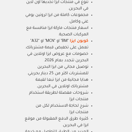
تنوع في منتجات ايزا تجديها اون لاين
في البحرين.
مجموعات كاملة من ايزا لروتين يومي
غني وكامل.
اسعار منتجات ماركة ايزا منافسة مع
المركبات الصحية.
كوبون ايزا
"BM" او "MCN" او "A32"
تعمل على تخفيض قيمة مشترياتك.
خصومات مع عروض ايزا اونلاين في
البحرين تتجدد بعام 2026.
توصيل مجاني من ايزا البحرين
للمشتريات اكثر من 25 دينار بحريني.
هدايا مجانية من ايزا تبعا لقيمة
مشترياتك اونلاين في البحرين.
شروحات مفصلة لطريقة استخدام
منتجات ايزا.
شرح لحاجة الاستخدام لكل من
منتجات ايزا.
كثيرة طرق الدفع المقبولة من موقع
ايزا في البحرين.
العديد من الطرق للتواصل مع خدمة