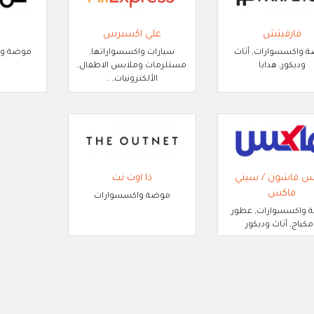
فارفيتش
علي اكسبرس
 واكسسوارات, أثاث
سيارات واكسسواراتها,
موضة واك
وديكور, هدايا
مستلزمات وملابس الاطفال,
الألكترونيات, ..
س فاشون / سيتي
ذا اوت نت
ماكس
موضة واكسسوارات
 واكسسوارات, عطور
كياج, أثاث وديكور