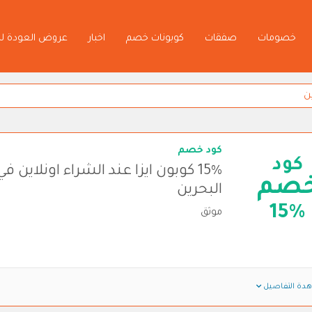
خصومات
صفقات
كوبونات خصم
اخبار
عروض العودة ل
كود خصم
كود
15% كوبون ايزا عند الشراء اونلاين في
صم
البحرين
15%
موثق
دة التفاصيل