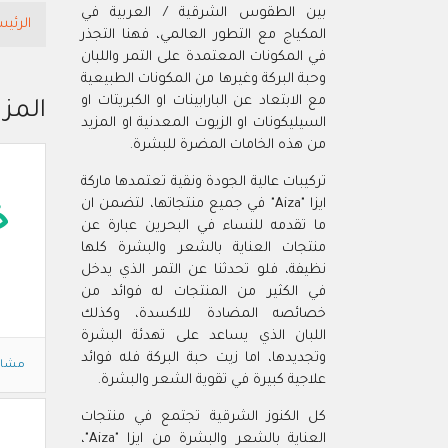
بين الطقوس الشرقية / العربية في
الرئيس
المكياج مع التطور العالمي، فهنا التجذر
في المكونات المعتمدة على التمر واللبان
وحبة البركة وغيرها من المكونات الطبيعية
مع الابتعاد عن البارابينات او الكبريتات او
المزي
السيليكونات او الزيوت المعدنية او المزيد
من هذه الخامات المضرة للبشرة.
تركيبات عالية الجودة ونقية تعتمدها ماركة
ايزا "Aiza" في جميع منتجاتها، لتضمن ان
خ
ما تقدمه للنساء في البحرين عبارة عن
منتجات العناية بالشعر والبشرة كلها
نظيفة، فلو تحدثنا عن التمر الذي يدخل
في الكثير من المنتجات له فوائد من
خصائصه المضادة للاكسدة، وكذلك
اللبان الذي يساعد على تهدئة البشرة
وتجديدها، اما زيت حبة البركة فله فوائد
مشاه
علاجية كبيرة في تقوية الشعر والبشرة.
كل الكنوز الشرقية تجتمع في منتجات
العناية بالشعر والبشرة من ايزا "Aiza"،