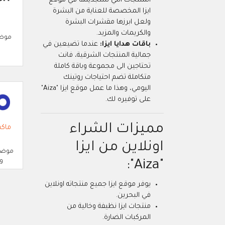
المنتجات التي ستجدينها في موقع
ايزا المخصصة للعناية من البشرة
ولعل ابرزها مقشرات البشرة
والكريمات والمزيد.
موضة
باقات هدايا ايزا:
عندما تضيعين في
جمالية المنتجات الشرقية، فانت
تحتاجين الى مجموعة وباقة كاملة
متكاملة تضم احتياجات روتينك
اليومي، وهذا ما عمل موقع ايزا "Aiza"
على توفيره لك.
مميزات الشراء
ماك
اونلاين من ايزا
موضة
وم
"Aiza":
يوفر موقع ايزا جميع منتجاته اونلاين
في البحرين.
منتجات ايزا نظيفة وخالية من
المركبات الضارة.