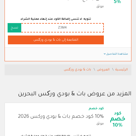
5%
موثق
تنويه: لا تنسى إضافة الكود عند إنهاء عملية الشراء
Z3M4
نسخ
المتابعة إلى باث & بودي ورکس
مشاهدة التفاصيل
الرئيسية
العروض
باث & بودي ورکس
المزيد من عروض باث & بودي ورکس البحرين
كود خصم
كود
10% كود خصم باث & بودي وركس 2026
خصم
موثق
10%