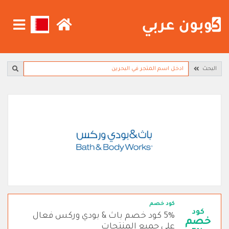
البحث
كود خصم
كود
5% كود خصم باث & بودي وركس فعال
خصم
على جميع المنتجات