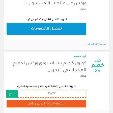
وركس على منتجات الاكسسوارات
موثق
تنويه: تفعيل تلقائي لا تحتاج الى كود
تفعيل الخصومات
مشاهدة التفاصيل
كود خصم
كود
كوبون خصم باث اند بودي وركس لجميع
خصم
المنتجات في البحرين
5%
موثق
تنويه: لا تنسى إضافة الكود عند إنهاء عملية الشراء
ZWXX
نسخ
المتابعة إلى باث & بودي ورکس