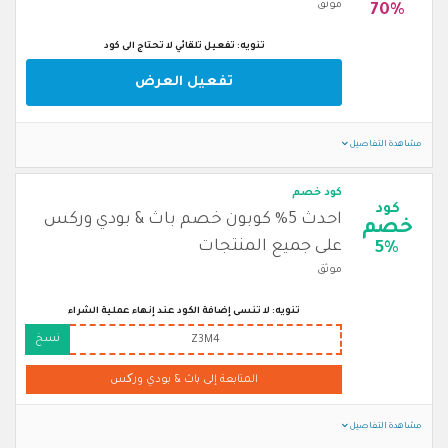
موثق
70%
تنويه: تفعيل تلقائي لا تحتاج الى كود
تفعيل العرض
مشاهدة التفاصيل
كود خصم
كود
احدث 5% كوبون خصم باث & بودي وركس
خصم
على جميع المنتجات
5%
موثق
تنويه: لا تنسى إضافة الكود عند إنهاء عملية الشراء
نسخ
Z3M4
المتابعة إلى باث & بودي ورکس
مشاهدة التفاصيل