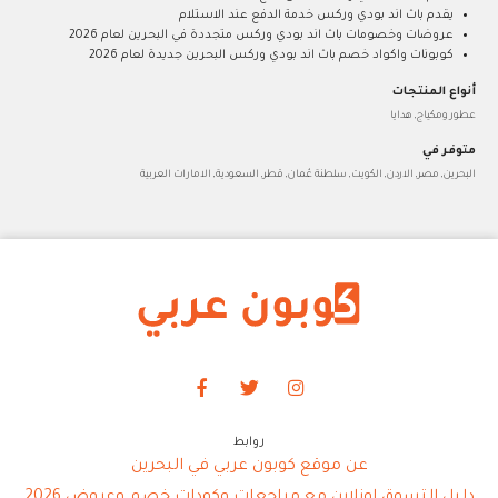
يقدم باث اند بودي وركس خدمة الدفع عند الاستلام
عروضات وخصومات باث اند بودي وركس متجددة في البحرين لعام 2026
كوبونات واكواد خصم باث اند بودي وركس البحرين جديدة لعام 2026
أنواع المنتجات
عطور ومكياج, هدايا
متوفر في
البحرين, مصر, الاردن, الكويت, سلطنة عُمان, قطر, السعودية, الامارات العربية
روابط
عن موقع كوبون عربي في البحرين
دليل التسوق اونلاين مع مراجعات وكودات خصم وعروض 2026