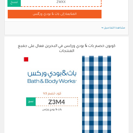
ZWXX
نسخ
المتابعة إلى باث & بودي ورکس
مشاهدة التفاصيل
كوبون خصم باث & بودي وركس في البحرين فعال على جميع
المنتجات