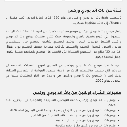
نبذة عن باث اند بودي وركس
تأسست ماركة باث اند بودي وركس في عام 1990 كتاجر تجزئة أمريكي تحت مظلة "L
Brands"، إلى جانب فيكتوريا سيكريت.
يمتاز موقع باث & بودي وركس بتوفير مجموعة كبيرة من اجود المنتجات ذات الرائحة
العطرة التي تدوم وتعبق بالفرح والحيوية، حيث تتنوع منتجات موقع باث اند بودي
وركس لتشمل كريمات اليدين، لوشن الجسم، شامبو الجسم، جل الاستحمام،
صابون اليدين، غسول الشعر والجسم، بخاخات عطرية، معطر الجسم دون اغفال
اكثر من 120 منتج من الشموع المميزة التي تناسب كل موسم بتصاميم جميلة لتكون
اجمل قطعة ديكور.
تعود شهرة موقع باث & بودي وركس في البحرين لتنوع المنتجات بالاضافة الى
جودتها التي يصعب منافستها اكانت من ناحية العطور الفواحة او التصاميم الجذابة،
لذلك نجد ان شموع باث & بودي وركس هي واحدة من اكثر المنتجات مبيعا في
البحرين لعام 2026.
مميزات الشراء اونلاين من باث اند بودي وركس
يوفر باث اند بودي وركس خدمة التوصيل السريعة والمجانية في البحرين لعام
2026
يوفر باث اند بودي وركس سياية الارجاع بسيطة وسهلة في البحرين لعام 2026
يوفر باث اند بودي وركس سياسة استلام المنتجات من المتاجر
يوفر باث اند بودي وركس تتبع مسار الطلبية
يقدم باث اند بودي وركس طرق دفع متنوعة