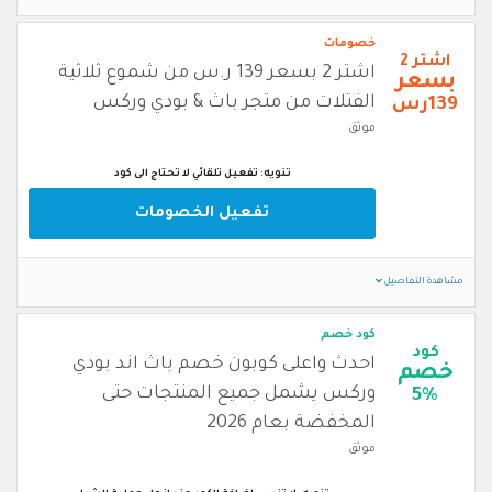
خصومات
اشتر 2
اشتر 2 بسعر 139 ر.س من شموع ثلاثية
بسعر
الفتلات من متجر باث & بودي وركس
139رس
موثق
تنويه: تفعيل تلقائي لا تحتاج الى كود
تفعيل الخصومات
مشاهدة التفاصيل
كود خصم
كود
احدث واعلى كوبون خصم باث اند بودي
خصم
وركس يشمل جميع المنتجات حتى
5%
المخفضة بعام 2026
موثق