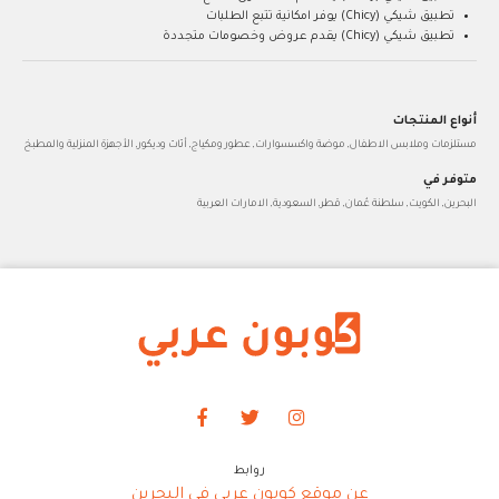
تطبيق شيكي (Chicy) يوفر امكانية تتبع الطلبات
تطبيق شيكي (Chicy) يقدم عروض وخصومات متجددة
أنواع المنتجات
مستلزمات وملابس الاطفال, موضة واكسسوارات, عطور ومكياج, أثاث وديكور, الأجهزة المنزلية والمطبخ
متوفر في
البحرين, الكويت, سلطنة عُمان, قطر, السعودية, الامارات العربية
روابط
عن موقع كوبون عربي في البحرين