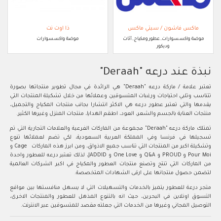
ماكس فاشون / سيتي ماكس
ذا اوت نت
موضة واكسسوارات, عطور ومكياج, أثاث
موضة واكسسوارات
وديكور
نبذة عند درعه "Deraah"
تعتبر علامة / ماركة درعه "Deraah" هي الرائدة في مجال تطوير منتجاتها بصورة
تتناسب وتلبي احتياجات ورغبات المتسوقين وعملائها من خلال تشكيلة المنتجات التي
يقدمها والتي تعتبر عطور درعه هي الاكثر انتشارا بجانب منتجات المكياج والتجميل،
منتجات العناية بالجسم والشعر، العود، اطقم الهدايا، منتجات المنزل وغيرها الكثير.
تمتلك ماركة درعه "Deraah" مجموعة من الماركات الفرعية والعلامات التجارية التي تم
تسجيلها في فرنسا وفي المملكة العربية السعودية، لكي تضم لعملائها تنوع
وتشكيلة اكبر من المنتجات التي تناسب جميع الاذواق، ومن ابرز هذه الماركات Cage و
Pour Moi و PROUD و Q&A و One Love و JADDID، لذلك تعتبر درعه للعطور واحدة
من الماركات التي تنتج وتصنع منتجات العطور والمكياج في اكبر الشركات العالمية
لتضمن حصول منتجانها على ارقى الشهادات المتخصصة.
متجر درعة للعطور يتميز بالخدمات والتسهيلات التي لا يسهل منافستها بين مواقع
التسوق اونلاين في البحرين، حيث انه بالتنوع المذهل للعطور والمنتجات الاخرى،
التوصيل المجاني وغيرها من الخدمات التي جعلته مقصد للمتسوقين عبر الانترنت.