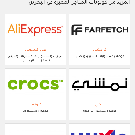
المزيد من كوبونات المتاجر المميزة في البحرين
فارفيتش
علي اكسبرس
موضة واكسسوارات, أثاث وديكور, هدايا
سيارات واكسسواراتها, مستلزمات وملابس
الاطفال, الألكترونيات, ..
نمشي
كروكس
موضة واكسسوارات, هدايا
موضة واكسسوارات