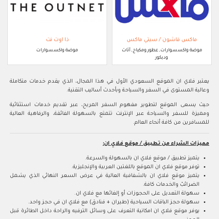
ماكس فاشون / سيتي ماكس
ذا اوت نت
موضة واكسسوارات, عطور ومكياج, أثاث
موضة واكسسوارات
وديكور
يعتبر فلاي ان اﻟﻤﻮﻗﻊ اﻟﺴﻌﻮدي اﻷول ﻓﻲ‬ هذا المجال، اﻟﺬي ﻳﻘﺪم ﺧﺪﻣﺎت ﻣﺘﻜﺎﻣﻠﺔ
وﻋﺎﻟﻴﺔ اﻟﻤﺴﺘﻮى ﻓﻲ اﻟﺴﻔﺮ واﻟﺴﻴﺎﺣﺔ‬ وﺑﺄﺣﺪث أﺳﺎﻟﻴﺐ اﻟﺘﻘﻨﻴﺔ.
حيث يسعى الموقع ﻟﺘﻄﻮﻳﺮ ﻣﻔﻬﻮم اﻟﺴﻔﺮ اﻟﻤﺮﻳﺢ، ﻋﺒﺮ ﺗﻘﺪﻳﻢ ﺧﺪﻣﺎت اﺳﺘﺜﻨﺎﺋﻴﺔ
وﻣﻤﻴﺰة‬ ﻟﻠﺴﻔﺮ واﻟﺴﻴﺎﺣﺔ ﻋﺒﺮ اﻹﻧﺘﺮﻧﺖ ﺗﺘﻤﺘﻊ ﺑﺎﻟﺴﻬﻮﻟﺔ اﻟﻔﺎﺋﻘﺔ، واﻟﺮﻓﺎﻫﻴﺔ اﻟﻌﺎﻟﻴﺔ‬
ﻟﻠﻤﺴﺎﻓﺮﻳﻦ ﻣﻦ ﻛﺎﻓﺔ أﻧﺤﺎء اﻟﻌﺎﻟم.
مميزات الشراء من تطبيق / موقع فلاي ان:
يتميز تطبيق / موقع فلاي ان بالسهولة والسرعة.
توفر موقع فلاي ان الموقع ﺑﺎﻟﻠﻐﺘﻴﻦ اﻟﻌﺮﺑﻴﺔ‬ واﻹﻧﺠﻠﻴﺰﻳﺔ.
يتميز موقع فلاي ان بالشفافية العالية في عرض اﻟﺴﻌﺮ اﻟﻨﻬﺎﺋﻲ اﻟﺬي ﻳﺸﻤﻞ
اﻟﻀﺮاﺋﺐ‬ّ‬ واﻟﺨﺪﻣﺎت ﻛﺎﻓﺔ.
سهولة التعديل على الحجوزات أو إلغائها مع فلاي ان.
سهولة حجز الباقات السياحية (طيران + فنادق) مع فلاي ان في حجز واحد.
يوفر موقع فلاي ان امكانية التعرف على وسائل الترفيه والراحة داخل الطائرة قبل