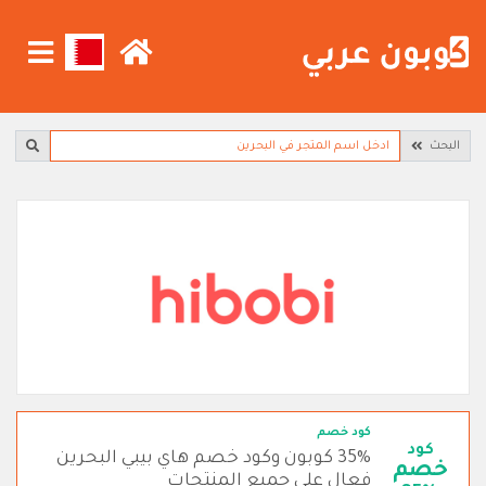
البحث
كود خصم
كود
35% كوبون وكود خصم هاي بيبي البحرين
خصم
فعال على جميع المنتجات