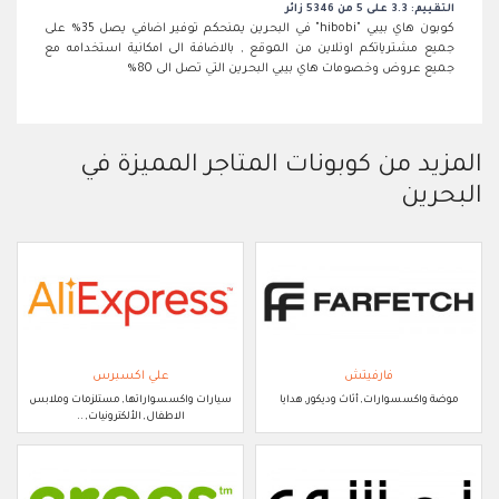
التقييم: 3.3 على 5 من 5346 زائر
كوبون هاي بيبي "hibobi" في البحرين يمنحكم توفير اضافي يصل 35% على
جميع مشترياتكم اونلاين من الموقع , بالاضافة الى امكانية استخدامه مع
جميع عروض وخصومات هاي بيبي البحرين التي تصل الى 80%
المزيد من كوبونات المتاجر المميزة في
البحرين
فارفيتش
علي اكسبرس
موضة واكسسوارات, أثاث وديكور, هدايا
سيارات واكسسواراتها, مستلزمات وملابس
الاطفال, الألكترونيات, ..