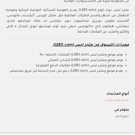
الى مجموعة كبيرة من الاكسسوارات الفاخرة
متجر لبس دوت كوم (LEBS.com) يقدم الموضة النسائية، الموضة الرجالية وموضة
الاطفال من اشهر وافخم الماركات العالمية مثل مايكل كورس، أليكسندر ماتيوسي،
ألكسندر مكوين، بيربري، تشامبيون، ديور، دولتشي اند غابانا، فيراجمو، فندي،
جيفنشي، هيلمون لانج، جاكيومس، جيمي شو، لوف موشينو، ليوي، كيندال + كايلي
والكثير والمزيد من العلامات الفخمة
مميزات التسوق من متجر لبس (LEBS.com)
يوفر موقع ومتجر لبس (LEBS.com) المنتجات الاصلية ١٠٠%
يوفر موقع ومتجر لبس (LEBS.com) الشحن المجاني
يوفر موقع ومتجر لبس (LEBS.com) امكانيات الدفع المتنوعة
يقدم موقع ومتجر لبس (LEBS.com) دعم على مدار الساعة من فريق متخصص
أنواع المنتجات
موضة واكسسوارات
متوفر في
جميع الدول