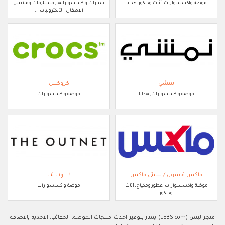
موضة واكسسوارات, أثاث وديكور, هدايا
سيارات واكسسواراتها, مستلزمات وملابس
الاطفال, الألكترونيات, ..
نمشي
كروكس
موضة واكسسوارات, هدايا
موضة واكسسوارات
ماكس فاشون / سيتي ماكس
ذا اوت نت
موضة واكسسوارات, عطور ومكياج, أثاث
موضة واكسسوارات
وديكور
متجر لبس (LEBS.com) يمتاز بتوفير احدث منتجات الموضة، الحقائب، الاحذية بالاضافة