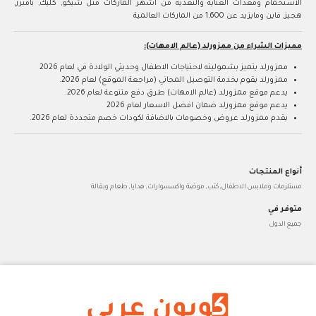
الاستحمام ومعدات العناية والتغذية من اشهر الماركات مثل شيكو, كليك, بامبرز,
هجيز, فاين ومايزيد عن 1,600 من الماركات العالمية
مميزات الشراء من ممزورلد (عالم الامهات):
ممزورلد يتميز بشموليته لاحتياجات الاطفال وحديثي الولادة في لعام 2026
ممزورلد يقوم بخدمة التوصيل المجاني (مراجعة الموقع) لعام 2026.
يدعم موقع ممزورلد (عالم الامهات) طرق دفع متنوعة لعام 2026.
يدعم موقع ممزورلد ضمان افضل الاسعار لعام 2026
يقدم ممزورلد عروض وخصومات بالاضافة لكودات خصم متجددة لعام 2026.
أنواع المنتجات
مستلزمات وملابس الاطفال, كتب, موضة واكسسوارات, هدايا, طعام وبقالة
متوفر في
جميع الدول