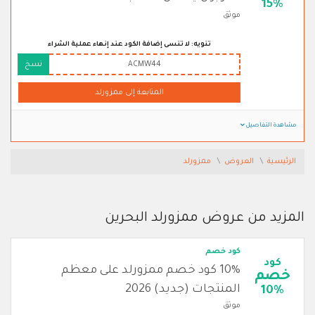
15%
موثق
تنويه: لا تنسى إضافة الكود عند إنهاء عملية الشراء
ACMW44
نسخ
المتابعة إلى ممزورلد
مشاهدة التفاصيل
الرئيسية
العروض
ممزورلد
المزيد من عروض ممزورلد البحرين
كود خصم
كود
10% كود خصم ممزورلد على معظم
خصم
المنتجات (جديد) 2026
10%
موثق