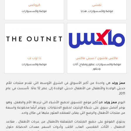
نمشي
كروكس
موضة واكسسوارات, هدايا
موضة واكسسوارات
ماكس فاشون / سيتي ماكس
ذا اوت نت
موضة واكسسوارات, عطور ومكياج, أثاث
موضة واكسسوارات
وديكور
ممز ورلد
هي واحدة من أكبر الأسواق في الشرق الأوسط التي تقدم منتجات للأم,
حديثي الولادة والأطفال من الأطفال حديثي الولادة إلى عمر 12 عامًا. تأسست في عام
2011.
اليوم
ممز ورلد
هو أكبر موقع للتسوق لجميع الأشياء التي تريدها الأم والطفل، وهو
يوفر أفضل سوق على شبكة الإنترنت لجميع الاحتياجات. ويوفر أيضًا مجموعة واسعة
من منتجات الأطفال والرضع التي يمكن للعملاء العثور عليها في مكان واحد.
يحتوي الموقع على جميع المنتجات المتعلقة بالأطفال من عربات الأطفال ، مقاعد
الاطفال ، الأثاث, الملابس, العاب, الكتب, وأدوات السفر, معدات الحضانة, حلول