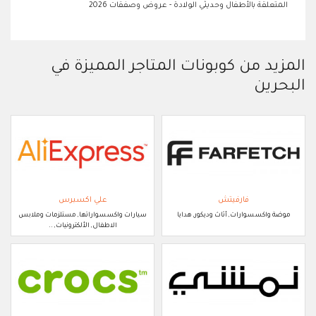
المتعلقة بالأطفال وحديثي الولادة - عروض وصفقات 2026
المزيد من كوبونات المتاجر المميزة في
البحرين
فارفيتش
علي اكسبرس
موضة واكسسوارات, أثاث وديكور, هدايا
سيارات واكسسواراتها, مستلزمات وملابس
الاطفال, الألكترونيات, ..