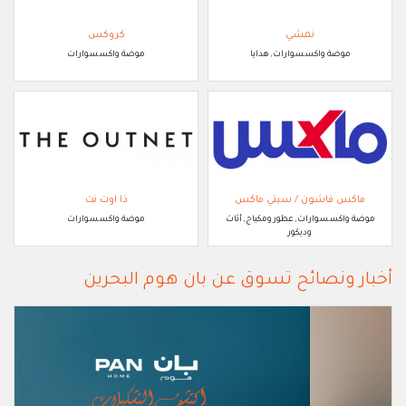
نمشي
كروكس
موضة واكسسوارات, هدايا
موضة واكسسوارات
ماكس فاشون / سيتي ماكس
ذا اوت نت
موضة واكسسوارات, عطور ومكياج, أثاث
موضة واكسسوارات
وديكور
أخبار ونصائح تسوق عن بان هوم البحرين