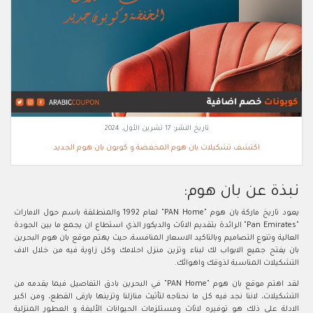
تاريخ النشر:
17 تشرين الأول, 2024
اكتشف تشكيلات بان هوم المخفضة و كوبون بان هوم الجديد
نبذة عن بان هوم:
يعود تاريخ ماركة بان هوم "PAN Home" لعام 1992 والمنطلقة باسم حول الامارات
"Pan Emirates" الرائدة بتقديم الاثاث والديكور الذي استطاع ان يجمع ما بين الجودة
العالية وتنوع التصاميم وبالتاكيد الاسعار المنافسة، حيث يهتم موقع بان هوم البحرين
بان يفتح جميع الابواب لك لبناء وتزين منزل احلامك وكل زاوية فيه من خلال الاف
التشكيلات المناسبة لذوقك واهوائك.
لقد اهتم موقع بان هوم "PAN Home" في البحرين بادق التفاصيل فيما يقدمه من
التشكيلات، لاننا نجد فيه كل ما نحتاجه لتأثيث منازلنا وتزينها بارقى القطع، ومن اكبر
الادلة على ذلك هو توفيره لاثاث ومستلزمات الحيوانات الأليفة و العطور المنزلية