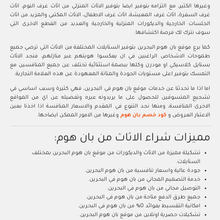
وغيرها الكثير، مع التزامه بتوفير ايضا بتوفير الاثاث المنزلي من اثاث غرف النوم، اثاث
غرف السفرة، اثاث غرف المعيشة، اثاث غرف الاطفال، الاثاث المكتبي والمزيد من اثاث
الجلسات الخارجية والديكورات المنزلية والخارجية والعديد من القطع الاخرى التي
سوف نترك لك فرصة اكتشافها.
كما برع موقع بان هوم البحرين بتوفير الستايلات المختلفة من الاثاث التي ترضي جميع
طموحات الاشخاص الراغبين في ان يعكسوا هويتهم عبر منازلهم، فنجد الاثاث
بستايل كلاسيكي او مودرن وكلها ببصمة استثنائية تختلف عن جميع المنافسين مع
التمسك بتوفير اعلى مستويات الجودة والمتانة المعهودة عن هذه العلامة التجارية.
اما اذا ما تحدثنا عن خدمات موقع بان هوم في البحرين، فهي كثيرة وسبب اساسي في
تشجيع المتسوقين للحصول على ما يريدونه عبره وتفضيله عن اي من المواقع
الاخرى المنافسة، ومنها نجد التنوع في المقدم والاسعار المنافسة اذا اخذنا بعين
الاعتبار العروض و
كود خصم بان هوم
وغيرها من الامور الممكن ايضاحها.
مميزات شراء الاثاث من بان هوم:
تشكيلة مميزة من الاثاث والديكورات من موقع بان هوم البحرين بمختلف
الستايلات.
جودة عالية واسعار تنافسية من بان هوم البحرين.
خدمة التصميم المجاني من بان هوم في البحرين.
التوصيل مجاني من بان هوم في البحرين.
جميع طرق الدفع متاحة من بان هوم في البحرين.
امكانية التقسيط بفوائد 0% من بان هوم في البحرين.
تشكيلات حصرية اونلاين من موقع بان هوم البحرين.