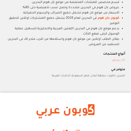
قسم مخصص للمنتجات المخفضة من موقع بان هوم البحرين.
عروض بان هوم في البحرين متجددة وتصل نسب تخفيضية حتى 80%.
الاسعار من موقع بان هوم تشمل جميع الضرائب والرسوم الجمركية.
كوبون بان هوم
في البحرين لعام 2026 يشمل جميع المشتريات اونلاين لتحقيق
التوفير.
يدعم موقع بان هوم في البحرين اللغتين العربية والانجليزية لتسهيل عملية
الوصول لارقى قطع الاثاث.
يمكن الطلب اونلاين من موقع بان هوم واستلامها من اقرب متجر لك في البحرين
لتستفيد من العروض.
أنواع المنتجات
أثاث وديكور
متوفر في
البحرين, الكويت, سلطنة عُمان, قطر, السعودية, الامارات العربية