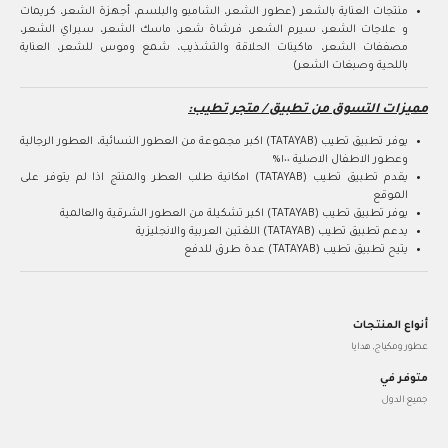
منتجات العناية بالشعر (عطور الشعر، الشامبو والبلسم، أجهزة الشعر، كريمات
و علاجات الشعر، سيرم الشعر، فرشاة شعر، ماسك الشعر، سبراي الشعر،
مصففات الشعر، ماكينات الحلاقة والتشذيب، شمع وموس للشعر، العناية
باللحية وصبغات الشعر)
مميزات التسوق من تطبيق / متجر تطيب:
يوفر تطبيق تطيب (TATAYAB) اكبر مجموعة من العطور النسائية، العطور الرجالية
وعطور الاطفال الاصلية ١٠٠%
يقدم تطبيق تطيب (TATAYAB) امكانية طلب العطر والمنتج اذا لم يتوفر على
الموقع
يوفر تطبيق تطيب (TATAYAB) اكبر تشكيلة من العطور الشرقية والعالمية
يدعم تطبيق تطيب (TATAYAB) اللغتين العربية والانجليزية
يتيح تطبيق تطيب (TATAYAB) عدة طرق للدفع
أنواع المنتجات
عطور ومكياج, هدايا
متوفر في
جميع الدول