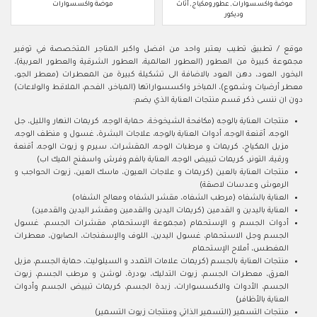
موضة واكسسوارات, عطور ومكياج, أثاث
موضة واكسسوارات
وديكور
موقع / تطبيق تطيب يعتبر واحد من افضل واكبر المتاجر المتخصصة في توفير
مجموعة كبيرة من العطور (العطور العالمية، العطور الشرقية والعطور العربية)،
البخور، العود، دهن العود بالاضافة الى تشكيلة كبيرة من المعطرات (معطر الجو،
معطر أرضيات وشموع)، المباخر واكسسواراتها (المباخر، الفحم، الملاقط والولاعات)
دون ان ننسى ذكر قسم منتجات العناية الذي يضم:
منتجات العناية بالوجه (مكافحة الشيخوخة، حماية الوجه، كريمات النهار والليل، جل
الوجه، أقنعة الوجه، أدوات العناية بالوجه، علاجات البشرة، غسول و منظف الوجه،
مزيل المكياج، كريمات و مرطبات الوجه، المقشرات، سيرم و زيوت الوجه، أقنعة
ورقية، التونر، كريمات تبييض الوجه، العناية بالفم وفرش واسفنج الميك اب)
منتجات العناية بالعين (كريمات و علاجات العيون، ماسك العين، زيوت الحواجب و
الرموش وعدسات لاصقة)
العناية بالشفاه (مرطب الشفاه، مقشر الشفاه ومعالج الشفاه)
العناية باليدين و القدمين (كريمات اليدين والقدمين ومقشر اليدين والقدمين)
أدوات الجسم و الإستحمام (مجموعة الإستحمام، مقشرات الجسم، غسول
الجسم وجل الاستحمام، غسول اليدين، اللوف والإسفنجات، الصابون، معطرات
المغطس، أملاح الإستحمام
منتجات العناية بالجسم (كريمات علامات التمدد و السيلوليت، حماية الجسم، مزيل
العرق، معطرات الجسم، زيوت التدليك، بودرة، لوشن و مرطب الجسم، زيوت
الجسم، الأدوات والاكسسوارات، زبدة الجسم، كريمات تبييض الجسم وأدوات
العناية بالأظافر)
منتجات التسمير (التسمير الذاتي ومنتجات زيوت التسمير)