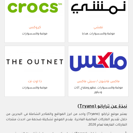
نمشي
كروكس
موضة واكسسوارات, هدايا
موضة واكسسوارات
ماكس فاشون / سيتي ماكس
ذا اوت نت
موضة واكسسوارات, عطور ومكياج, أثاث
موضة واكسسوارات
وديكور
نبذة عن ترايانو (Tryano)
يعتبر موقع ترايانو (Tryano) واحد من ابرز المواقع والمتاجر الشاملة في البحرين من
خلال تقديم الماركات العالمية الفاخرة. يقدم الموقع تشكيلة ضخمة من احدث منتجات
الماركات الفارهة لعام 2026.