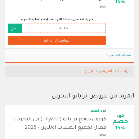
15%
موثق
تنويه: لا تنسى إضافة الكود عند إنهاء عملية الشراء
AC137
نسخ
المتابعة إلى ترايانو
مشاهدة التفاصيل
الرئيسية
العروض
ترايانو
المزيد من عروض ترايانو البحرين
كود خصم
كود
كوبون موقع ترايانو (Tryano) في البحرين
خصم
فعال لجميع الطلبات اونلاين - 2026
15%
موثق