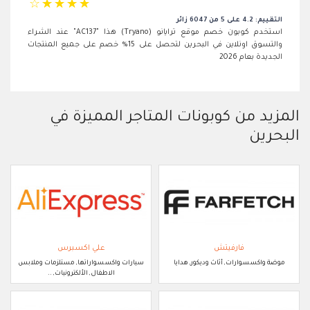
☆
☆
☆
☆
☆
التقييم: 4.2 على 5 من 6047 زائر
استخدم كوبون خصم موقع ترايانو (Tryano) هذا "AC137" عند الشراء
والتسوق اونلاين في البحرين لتحصل على 15% خصم على جميع المنتجات
الجديدة بعام 2026
المزيد من كوبونات المتاجر المميزة في
البحرين
فارفيتش
علي اكسبرس
موضة واكسسوارات, أثاث وديكور, هدايا
سيارات واكسسواراتها, مستلزمات وملابس
الاطفال, الألكترونيات, ..