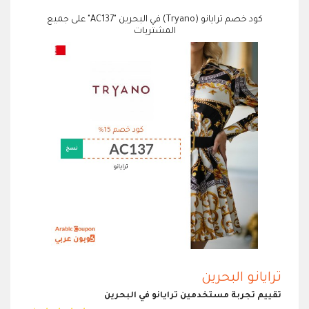
كود خصم ترايانو (Tryano) في البحرين "AC137" على جميع
المشتريات
ترايانو البحرين
تقييم تجربة مستخدمين ترايانو في البحرين