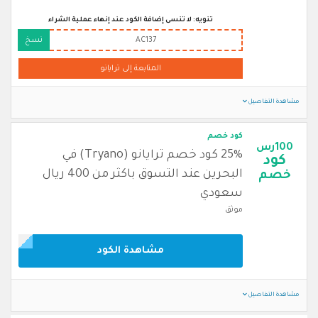
تنويه: لا تنسى إضافة الكود عند إنهاء عملية الشراء
AC137
نسخ
المتابعة إلى ترايانو
مشاهدة التفاصيل
كود خصم
100رس
25% كود خصم ترايانو (Tryano) في
كود
البحرين عند التسوق باكثر من 400 ريال
خصم
سعودي
موثق
مشاهدة الكود
مشاهدة التفاصيل