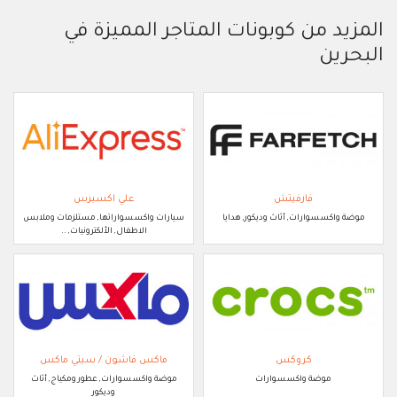
المزيد من كوبونات المتاجر المميزة في
البحرين
فارفيتش
علي اكسبرس
موضة واكسسوارات, أثاث وديكور, هدايا
سيارات واكسسواراتها, مستلزمات وملابس
الاطفال, الألكترونيات, ..
كروكس
ماكس فاشون / سيتي ماكس
موضة واكسسوارات
موضة واكسسوارات, عطور ومكياج, أثاث
وديكور