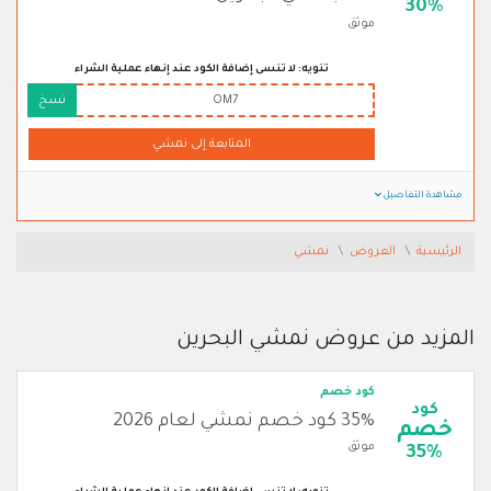
30%
موثق
تنويه: لا تنسى إضافة الكود عند إنهاء عملية الشراء
OM7
نسخ
المتابعة إلى نمشي
مشاهدة التفاصيل
الرئيسية
العروض
نمشي
المزيد من عروض نمشي البحرين
كود خصم
كود
35% كود خصم نمشي لعام 2026
خصم
موثق
35%