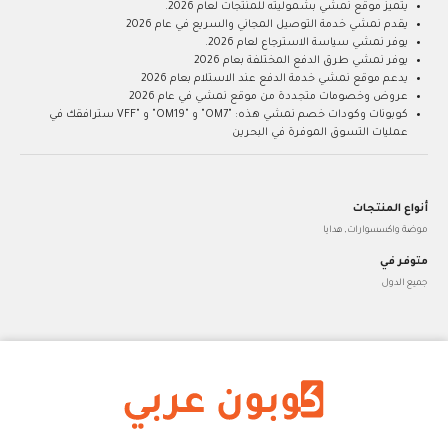
يتميز موقع نمشي بشموليته للمنتجات لعام 2026.
يقدم نمشي خدمة التوصيل المجاني والسريع في عام 2026
يوفر نمشي سياسة الاسترجاع لعام 2026.
يوفر نمشي طرق الدفع المختلفة بعام 2026
يدعم موقع نمشي خدمة الدفع عند الاستلام بعام 2026
عروض وخصومات متجددة من موقع نمشي في عام 2026
كوبونات وكودات خصم نمشي هذه: "OM7" و "OM19" و "VFF سترافقك في
عمليات التسوق الموفرة في البحرين
أنواع المنتجات
موضة واكسسوارات, هدايا
متوفر في
جميع الدول