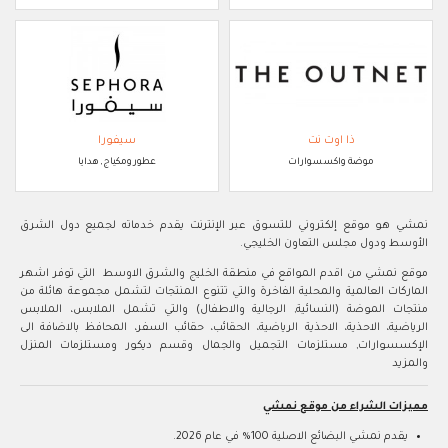
ذا اوت نت
سيفورا
موضة واكسسوارات
عطور ومكياج, هدايا
نمشي هو موقع إلكتروني للتسوق عبر الإنترنت يقدم خدماته لجميع دول الشرق
الأوسط ودول مجلس التعاون الخليجي.
موقع نمشي من اقدم المواقع في منطقة الخليج والشرق الاوسط التي توفر اشهر
الماركات العالمية والمحلية الفاخرة والتي تتنوع المنتجات لتشمل مجموعة هائلة من
منتجات الموضة (النسائية, الرجالية والاطفال) والتي تشمل الملابس، الملابس
الرياضية، الاحذية، الاحذية الرياضية، الحقائب، حقائب السفر، المحافظ بالاضافة الى
الإكسسوارات, مستلزمات التجميل والجمال وقسم ديكور ومستلزمات المنزل
والمزيد
مميزات الشراء من موقع نمشي
يقدم نمشي البضائع الاصلية 100% في عام 2026.