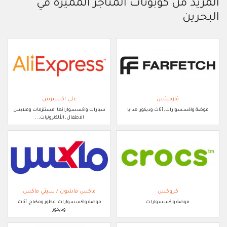
المزيد من كوبونات المتاجر المميزة في
البحرين
فارفيتش
علي اكسبرس
موضة واكسسوارات, أثاث وديكور, هدايا
سيارات واكسسواراتها, مستلزمات وملابس
الاطفال, الألكترونيات, ..
كروكس
ماكس فاشون / سيتي ماكس
موضة واكسسوارات
موضة واكسسوارات, عطور ومكياج, أثاث
وديكور