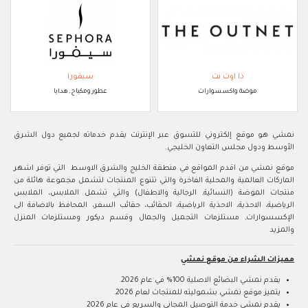
ذا اوت نت
سيفورا
موضة واكسسوارات
عطور ومكياج, هدايا
نمشي هو موقع إلكتروني للتسوق عبر الإنترنت يقدم خدماته لجميع دول الشرق
الأوسط ودول مجلس التعاون الخليجي.
موقع نمشي من اقدم المواقع في منطقة الخليج والشرق الاوسط التي توفر اشهر
الماركات العالمية والمحلية الفاخرة والتي تتنوع المنتجات لتشمل مجموعة هائلة من
منتجات الموضة (النسائية, الرجالية والاطفال) والتي تشمل الملابس، الملابس
الرياضية، الاحذية، الاحذية الرياضية، الحقائب، حقائب السفر، المحافظ بالاضافة الى
الإكسسوارات, مستلزمات التجميل والجمال وقسم ديكور ومستلزمات المنزل
والمزيد
مميزات الشراء من موقع نمشي
يقدم نمشي البضائع الاصلية 100% في عام 2026.
يتميز موقع نمشي بشموليته للمنتجات لعام 2026.
يقدم نمشي خدمة التوصيل المجاني والسريع في عام 2026