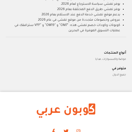
يوفر نمشي سياسة الاسترجاع لعام 2026.
يوفر نمشي طرق الدفع المختلفة بعام 2026
يدعم موقع نمشي خدمة الدفع عند الاستلام بعام 2026
عروض وخصومات متجددة من موقع نمشي في عام 2026
كوبونات وكودات خصم نمشي هذه: "OM7" و "OM19" و "VFF سترافقك في
عمليات التسوق الموفرة في البحرين
أنواع المنتجات
موضة واكسسوارات, هدايا
متوفر في
جميع الدول