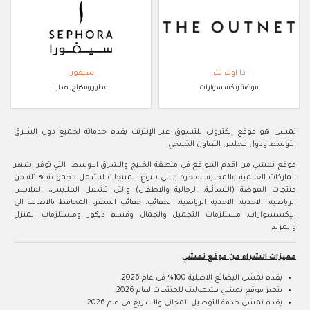
ذا اوت نت
سيفورا
موضة واكسسوارات
عطور ومكياج, هدايا
نمشي هو موقع إلكتروني للتسوق عبر الإنترنت يقدم خدماته لجميع دول الشرق
الأوسط ودول مجلس التعاون الخليجي.
موقع نمشي من اقدم المواقع في منطقة الخليج والشرق الاوسط التي توفر اشهر
الماركات العالمية والمحلية الفاخرة والتي تتنوع المنتجات لتشمل مجموعة هائلة من
منتجات الموضة (النسائية, الرجالية والاطفال) والتي تشمل الملابس، الملابس
الرياضية، الاحذية، الاحذية الرياضية، الحقائب، حقائب السفر، المحافظ بالاضافة الى
الإكسسوارات, مستلزمات التجميل والجمال وقسم ديكور ومستلزمات المنزل
والمزيد
مميزات الشراء من موقع نمشي
يقدم نمشي البضائع الاصلية 100% في عام 2026.
يتميز موقع نمشي بشموليته للمنتجات لعام 2026.
يقدم نمشي خدمة التوصيل المجاني والسريع في عام 2026