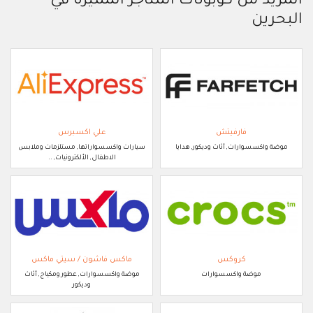
المزيد من كوبونات المتاجر المميزة في
البحرين
فارفيتش
علي اكسبرس
موضة واكسسوارات, أثاث وديكور, هدايا
سيارات واكسسواراتها, مستلزمات وملابس
الاطفال, الألكترونيات, ..
كروكس
ماكس فاشون / سيتي ماكس
موضة واكسسوارات
موضة واكسسوارات, عطور ومكياج, أثاث
وديكور