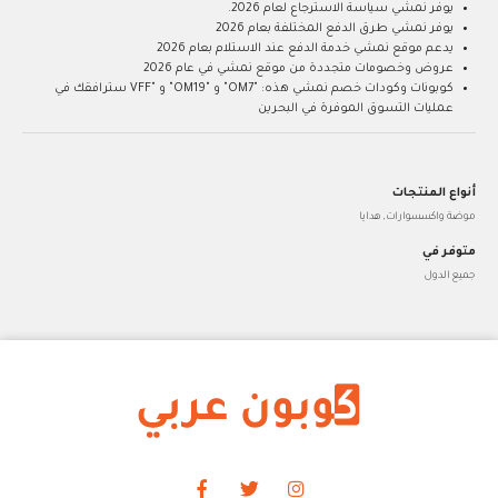
يوفر نمشي سياسة الاسترجاع لعام 2026.
يوفر نمشي طرق الدفع المختلفة بعام 2026
يدعم موقع نمشي خدمة الدفع عند الاستلام بعام 2026
عروض وخصومات متجددة من موقع نمشي في عام 2026
كوبونات وكودات خصم نمشي هذه: "OM7" و "OM19" و "VFF سترافقك في
عمليات التسوق الموفرة في البحرين
أنواع المنتجات
موضة واكسسوارات, هدايا
متوفر في
جميع الدول